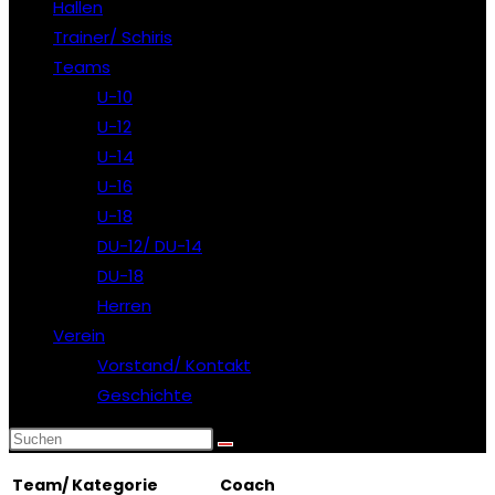
Hallen
Trainer/ Schiris
Teams
U-10
U-12
U-14
U-16
U-18
DU-12/ DU-14
DU-18
Herren
Verein
Vorstand/ Kontakt
Geschichte
Team/ Kategorie
Coach