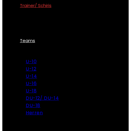
Trainer/ Schiris
Teams
U-10
U-12
U-14
U-16
U-18
DU-12/ DU-14
DU-18
Herren