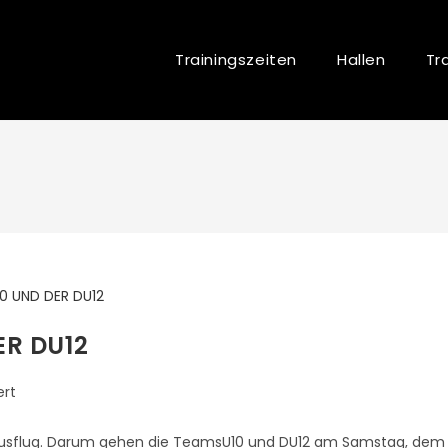
Trainingszeiten
Hallen
Tra
ER DU12
ert
amausflug. Darum gehen die TeamsU10 und DU12 am Samstag, dem